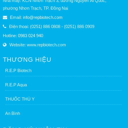
Nhà máy: KCN Nhơn Trạch 3, đường Nguyễn Ái Quốc,
phường Nhơn Trạch, TP. Đồng Nai
Email:
info@repbiotech.com
Điện thoại: (0251) 886 0808 - (0251) 886 0909
Hotline:
0983 024 940
Website: www.repbiotech.com
THƯƠNG HIỆU
R.E.P Biotech
R.E.P Aqua
THUỐC THÚ Y
An Bình