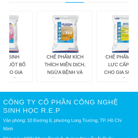
CHẾ PHẨM KÍCH
CHẾ PHẨM TĂNG
Ổ
THÍCH MIỄN DỊCH,
LỰC CẤP THỜI
NGỪA BỆNH VÀ
CHO GIA SÚC, GIA
TĂNG TRỌNG
CẦM
CÔNG TY CỔ PHẦN CÔNG NGHỆ
SINH HỌC R.E.P
Văn phòng: 10 Đường 8, phường Long Trường, TP. Hồ Chí
Minh