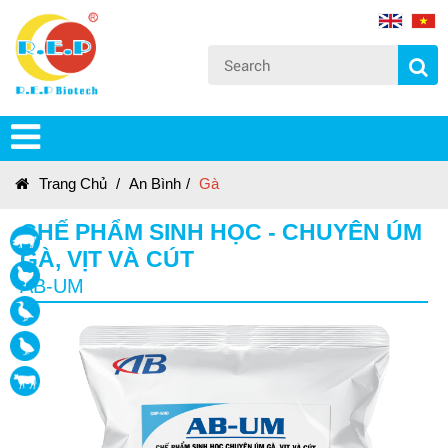
Trang Chủ
/
An Bình
/
Gà
CHẾ PHẨM SINH HỌC - CHUYÊN ÚM
GÀ, VỊT VÀ CÚT
AB-UM