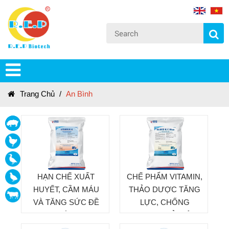
Trang Chủ
/
An Bình
HẠN CHẾ XUẤT
CHẾ PHẨM VITAMIN,
,
HUYẾT, CẦM MÁU
THẢO DƯỢC TĂNG
VÀ TĂNG SỨC ĐỀ
LỰC, CHỐNG
KHÁNG
STRESS GIẢI ĐỘC,
GIẢI NHIỆT CHO GIA