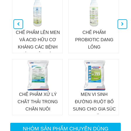
SÚC, GIA CẦM
CHẾ PHẨM LÊN MEN
CHẾ PHẨM
VÀ ACID HỮU CƠ
PROBIOTIC DẠNG
KHÁNG CÁC BỆNH
LỎNG
TIÊU CHẢY, CÂN
BẰNG KHẢ NĂNG
ĐỆM ỔN ĐỊNH PH
ĐƯỜNG RUỘT, KHÔ
PHÂN TĂNG KHẢ
NĂNG HẤP THỤ
CHẾ PHẨM XỬ LÝ
MEN VI SINH
THỨC ĂN
CHẤT THẢI TRONG
ĐƯỜNG RUỘT BỔ
CHĂN NUÔI
SUNG CHO GIA SÚC
GIA CẦM
NHÓM SẢN PHẨM CHUYÊN DÙNG