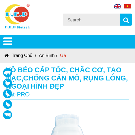
Trang Chủ
/
An Bình
/
Gà
VỖ BÉO CẤP TỐC, CHẮC CƠ, TẠO
NẠC,CHỐNG CẮN MỔ, RỤNG LÔNG,
NGOẠI HÌNH ĐẸP
Fat-PRO