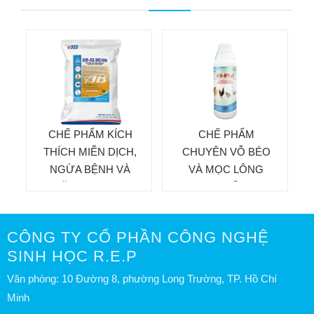
CHẾ PHẨM KÍCH
CHẾ PHẨM
C
THÍCH MIỄN DỊCH,
CHUYÊN VỖ BÉO
NGỪA BỆNH VÀ
VÀ MỌC LÔNG
C
TĂNG TRỌNG
CHO GIA CẦM THỊT
CÔNG TY CỔ PHẦN CÔNG NGHỆ
SINH HỌC R.E.P
Văn phòng: 10 Đường 8, phường Long Trường, TP. Hồ Chí
Minh